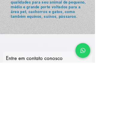
qualidades para seu animal de pequeno,
médio e grande porte voltados para a
área pet, cachorros e gatos, como
também equinos, suínos, pássaros.
Entre em contato conosco
NOME
Email
TELEFONE
Endereço